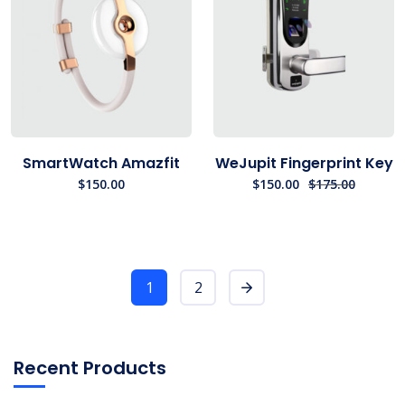
SmartWatch Amazfit
WeJupit Fingerprint Key
$
150.00
$
150.00
$
175.00
1
2
Recent Products