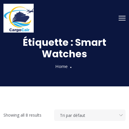
Skip
to
content
Étiquette :
Smart
Watches
Home
Showing all 8 results